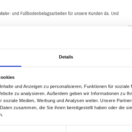
ür Maler- und Fußbodenbelagsarbeiten für unsere Kunden da. Und
t- und Gewerbekunden in Hamburg und Umgebung
im Innen- und Außenbereich, für Fassadenarbeiten,
Details
beiten. Mit unseren Ideen, unserer Erfahrung und unserem
ng von Qualitätsprodukten, modernsten Techniken und
Cookies
 auch extravagante Gestaltungswünsche im Maler- und
nhalte und Anzeigen zu personalisieren, Funktionen für soziale
ungsvorschläge unterbreiten.
Website zu analysieren. Außerdem geben wir Informationen zu I
r soziale Medien, Werbung und Analysen weiter. Unsere Partner
 Daten zusammen, die Sie ihnen bereitgestellt haben oder die s
n.
ellen Ihnen gerne ein Angebot.