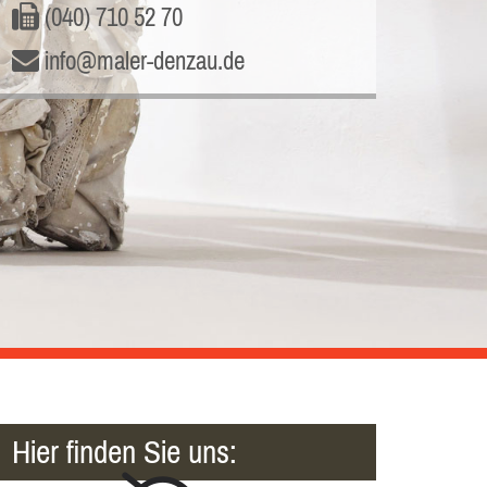
(040) 710 52 70

info@maler-denzau.de

Hier finden Sie uns: