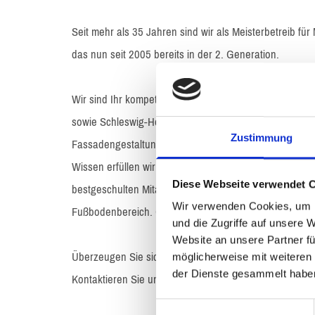
7
1
Seit mehr als 35 Jahren sind wir als Meisterbetreib f
0
das nun seit 2005 bereits in der 2. Generation.
6
Wir sind Ihr kompetenter Ansprechpartner für Priva
1
sowie Schleswig-Holstein für sämtliche Malerarbeiten 
1
Zustimmung
Fassadengestaltung und für sämtliche Boden­belagsar
3
Wissen erfüllen wir Ihre Wünsche durch die Verwendu
Diese Webseite verwendet 
bestgeschulten Mitarbeitern. Auf Wunsch kreieren wir

Wir verwenden Cookies, um I
Fußbodenbereich. Gern können wir Ihnen dazu Gestalt
und die Zugriffe auf unsere 
Website an unsere Partner fü
(
Überzeugen Sie sich selbst!
möglicherweise mit weiteren
0
der Dienste gesammelt habe
Kontaktieren Sie uns, Ihren Maler in Reinbek. Wir erst
4
Einwilligungsauswahl