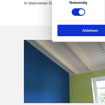
Ihr Malermeister Daniel Denzau
Notwendig
0
)
7
Ablehnen
1
0
5
2
7
0
