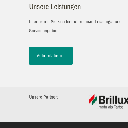
Unsere Leistungen
i
n
Informieren Sie sich hier über unser Leistungs- und
f
Serviceangebot.
o
@
Mehr erfahren...
m
a
l
e
Unsere Partner:
r
-